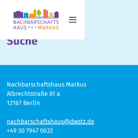
Suche
Nachbarschaftshaus Markus
Albrechtstraße 81 a
12167 Berlin
nachbarschaftshaus@dwstz.de
+49 30 7947 0632